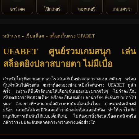
อาร์เคด
โป๊กเกอร์
ลอตเตอรี
เกมแครช
หน้าแรก
»
เว็บสล็อต
» สล็อตเว็บตรง UFABET
UFABET ศูนย์รวมเกมสนุก เล่น
สล็อตยิงปลาสบายตา ไม่มีเบื่อ
สำหรับใครที่อยากจะหาอะไรเล่นแก้เบื่อช่วงเวลาว่างแบบเพลินๆ พร้อม
ลุ้นทำเงินไปด้วยกัน ผมว่าต้องลองเข้ามาเปิดใจกับทาง UFABET ดูสัก
ครั้ง เพราะที่นี่เค้าจัดเกมให้เลือกเล่นเยอะแยะมากจริงๆ ไม่ว่าจะเป็น
สล็อต3Dกราฟิกสวยเด็ดๆ หรือจะเป็นเกมยิงปลาน่ารักๆ ที่เล่นสบายตาไป
หมด อีกอย่างที่ชอบมากคือตัวระบบมันเถื่อนลื่นไหล ภาพคมชัดเสียงดี
จริงๆ แถมยังไม่เคยมีวันเจอคำว่าค้างสะท้อนเลยสักนิด ทำให้เราโฟกัส
สนุกกับการเดิมพันได้แบบเต็มที่เลย ไม่ต้องมานั่งกังวลเรื่องเทคนิคหรือ
กลัวว่าระบบจะดับพลาดท่าระหว่างทางแต่อย่างใด