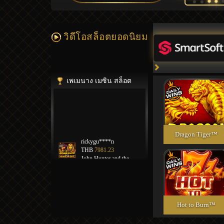
วิดีโอสล็อตยอดนิยม
เพเมนาง เมซิน สล็อต
Dragon Tiger™
rickygu****n
THB
7981.23
John Hunter and the
Book of Tut™
d****y
THB
7320.48
Sweet Bonanza™
Hot to Burn™