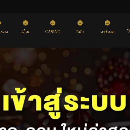
ดฮอต
สล็อต
CASINO
กีฬา
อาร์เคด
โ