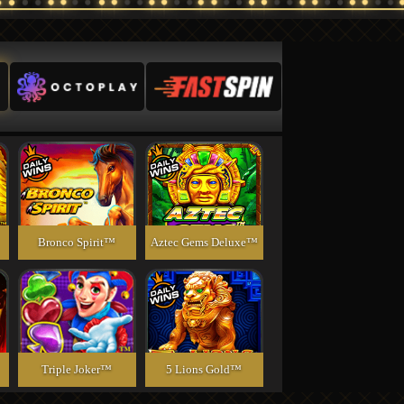
Bronco Spirit™
Aztec Gems Deluxe™
Triple Joker™
5 Lions Gold™