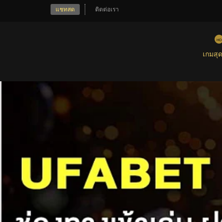
แชทสด
ติดต่อเรา
เกมสุ